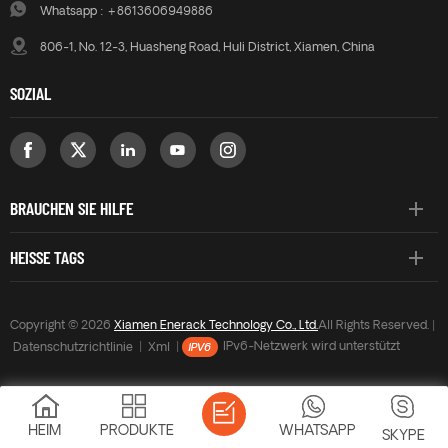
Whatsapp :
+8613606949886
806-1, No. 12-3, Huasheng Road, Huli District, Xiamen, China
SOZIAL
BRAUCHEN SIE HILFE
HEISSE TAGS
Copyright © 2026
Xiamen Enerack Technology Co., Ltd.
All Rights Reserved. |
Datenschutzrichtlinie
|
Xml
|
IPv6-Netzwerk wird unterstützt
HEIM
PRODUKTE
WHATSAPP
SKYPE