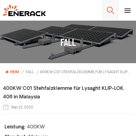
FALL
HEIM
/
FALL
/
400KW C01 STEHFALZKLEMME FÜR LYSAGHT KLIP-LOK 406 IN MALAYSIA
400KW C01 Stehfalzklemme für Lysaght KLIP-LOK
406 in Malaysia
Sep 22, 2020
Leistung:
400KW