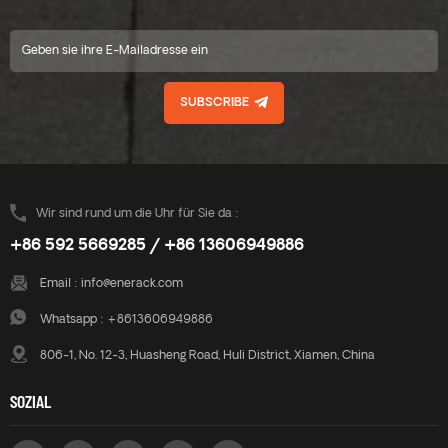
SUBSCRIBE
Wir sind rund um die Uhr für Sie da :
+86 592 5669285 / +86 13606949886
Email :
info@enerack.com
Whatsapp :
+8613606949886
806-1, No. 12-3, Huasheng Road, Huli District, Xiamen, China
SOZIAL