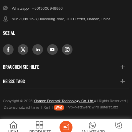
Whatsapp :
+8613606949886
806-1, No. 12-3, Huasheng Road, Huli District, Xiamen, China
SOZIAL
BRAUCHEN SIE HILFE
HEISSE TAGS
Copyright © 2026
Xiamen Enerack Technology Co., Ltd.
All Rights Reserved. |
Datenschutzrichtlinie
|
Xml
|
IPv6-Netzwerk wird unterstützt