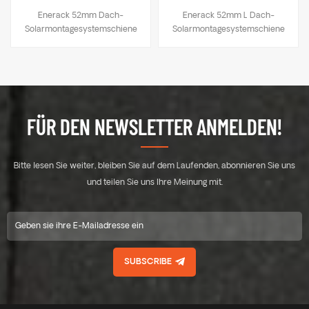
ERK-R52
ERK-R52L
Enerack 52mm Dach-
Enerack 52mm L Dach-
Solarmontagesystemschiene
Solarmontagesystemschiene
ERK-R52
ERK-R52L
FÜR DEN NEWSLETTER ANMELDEN!
Bitte lesen Sie weiter, bleiben Sie auf dem Laufenden, abonnieren Sie uns
und teilen Sie uns Ihre Meinung mit.
SUBSCRIBE