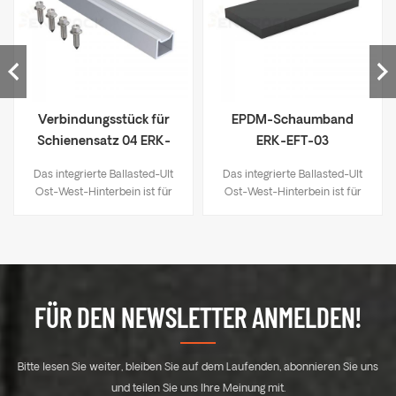
Verbindungsstück für
EPDM-Schaumband
Schienensatz 04 ERK-
ERK-EFT-03
SFR-04
Das integrierte Ballasted-Ult
Das integrierte Ballasted-Ult
Ost-West-Hinterbein ist für
Ost-West-Hinterbein ist für
die Installation von Ballasted-
die Installation von Ballasted-
Ult-Systemen in Ost-West-
Ult-Systemen in Ost-West-
Anordnung geeignet. Es bietet
Anordnung geeignet. Es bietet
dieselben Vorteile wie
dieselben Vorteile wie
Ballasted-Ult-Systeme und
Ballasted-Ult-Systeme und
kann in jeder beliebigen
kann in jeder beliebigen
FÜR DEN NEWSLETTER ANMELDEN!
Position auf der Längsseite der
Position auf der Längsseite der
Solarmodule installiert
Solarmodule installiert
werden. Maximiert die
werden. Maximiert die
Bitte lesen Sie weiter, bleiben Sie auf dem Laufenden, abonnieren Sie uns
Festigkeit der Solarmodule
Festigkeit der Solarmodule
gegenüber Wind- und
gegenüber Wind- und
und teilen Sie uns Ihre Meinung mit.