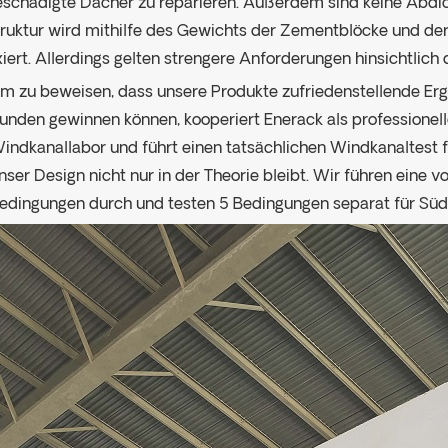
eschädigte Dächer zu reparieren. Außerdem sind keine Abd
truktur wird mithilfe des Gewichts der Zementblöcke und 
xiert. Allerdings gelten strengere Anforderungen hinsichtlich 
m zu beweisen, dass unsere Produkte zufriedenstellende Erg
unden gewinnen können, kooperiert Enerack als professionel
indkanallabor und führt einen tatsächlichen Windkanaltest f
nser Design nicht nur in der Theorie bleibt. Wir führen eine 
edingungen durch und testen 5 Bedingungen separat für Sü