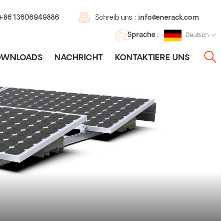
 +86 13606949886
Schreib uns :
info@enerack.com
Sprache :
Deutsch
OWNLOADS
NACHRICHT
KONTAKTIERE UNS