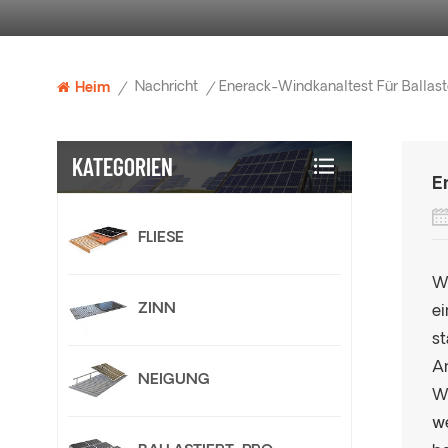
Nachricht
Heim
/
/
KATEGORIEN
E
FLIESE
Wi
ZINN
ei
st
A
NEIGUNG
We
we