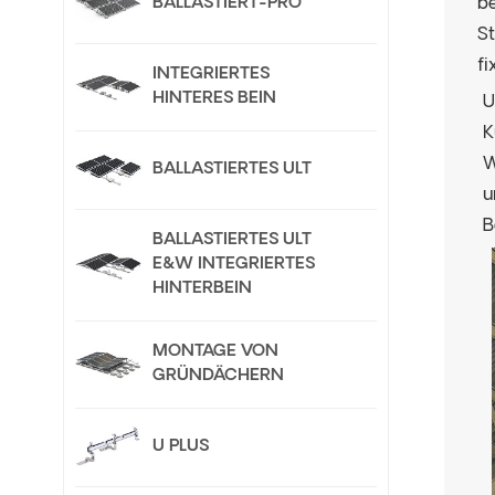
BALLASTIERT-PRO
b
S
fi
INTEGRIERTES
HINTERES BEIN
U
K
W
BALLASTIERTES ULT
u
B
BALLASTIERTES ULT
E&W INTEGRIERTES
HINTERBEIN
MONTAGE VON
GRÜNDÄCHERN
U PLUS