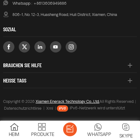
Whatsapp :
+8613606949886
Kundenspezifische
Kundenspezifische
Anpassungen sind möglich, um
Anpassungen sind möglich, um
806-1, No. 12-3, Huasheng Road, Huli District, Xiamen, China
spezielle
spezielle
Installationsanforderungen zu
Installationsanforderungen zu
SOZIAL
erfüllen.
erfüllen.
BRAUCHEN SIE HILFE
HEISSE TAGS
Copyright © 2026
Xiamen Enerack Technology Co., Ltd.
All Rights Reserved. |
Datenschutzrichtlinie
|
Xml
|
IPv6-Netzwerk wird unterstützt