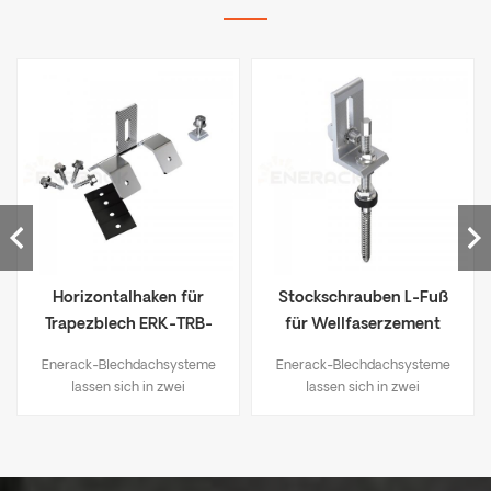
Horizontalhaken für
Stockschrauben L-Fuß
Trapezblech ERK-TRB-
für Wellfaserzement
D06
ERK-TRB-D03
Enerack-Blechdachsysteme
Enerack-Blechdachsysteme
lassen sich in zwei
lassen sich in zwei
Befestigungsmethoden
Befestigungsmethoden
unterteilen: 1. Bohrlösungen
unterteilen: 1. Bohrlösungen
wie L-Fuß-Halterungen,
wie L-Fuß-Halterungen,
Stockschrauben, T-Haken
Stockschrauben, T-Haken