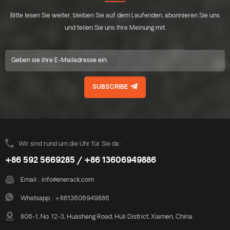
Anpassungen an die Wind-
kann den
Bitte lesen Sie weiter, bleiben Sie auf dem Laufenden, abonnieren Sie uns
und Schneelast des Projekts
Kundenanforderungen
sind möglich und bieten
hinsichtlich verschiedener
und teilen Sie uns Ihre Meinung mit.
wirtschaftliche und effektive
Winkel und Stromerzeugung
Lösungen. Das Design mit
gerecht werden. Jeweils in
Erdungsschraube ermöglicht
Holzkisten verpackt, leicht zu
eine schnelle, einfache und
transportieren und zu
kostengünstige Installation.
installieren.
SUBSCRIBE
Wir sind rund um die Uhr für Sie da :
+86 592 5669285 / +86 13606949886
Email :
info@enerack.com
Whatsapp :
+8613606949886
806-1, No. 12-3, Huasheng Road, Huli District, Xiamen, China