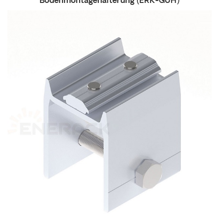
Bodenmontagehalterung
(ERK-GUH)