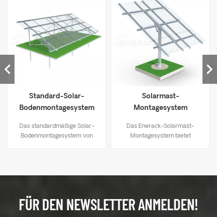
Standard-Solar-
Solarmast-
Bodenmontagesystem
Montagesystem
aus Aluminium
Das standardmäßige Solar-
Das Enerack-Solarmast-
Bodenmontagesystem von
Montagesystem bietet
Enerack eignet sich für die
verschiedene Winkeloptionen
Installation von mittelgroßen
für 3, 4, 6 und 8 Paneele. Das
oder großen
einfache Design ist ideal für
Bodenkraftwerken. Alle
abgelegene Anwendungen
Komponenten sind
ohne Netzanschluss wie
vormontiert, was Ihre
Wasserpumpen für
FÜR DEN NEWSLETTER ANMELDEN!
Arbeitskosten und
Bauernhöfe oder kleine Wohn-
Installationszeit deutlich senkt.
und Gewerbesysteme usw. Es