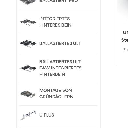
BALLASTIERT-PRO
INTEGRIERTES
HINTERES BEIN
U
St
BALLASTIERTES ULT
En
B
BALLASTIERTES ULT
E&W INTEGRIERTES
S
HINTERBEIN
B
e
eign
MONTAGE VON
vo
GRÜNDÄCHERN
S
e
I
U PLUS
Schi
die