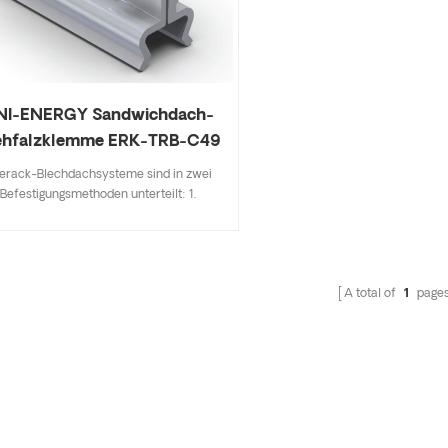
NI-ENERGY Sandwichdach-
ehfalzklemme ERK-TRB-C49
erack-Blechdachsysteme sind in zwei
Befestigungsmethoden unterteilt: 1.
ohrlösungen wie L-Fuß-Halterungen,
Stockschrauben, T-Haken usw.; 2.
tehfalzklemme, Direktmontage, keine
eschädigung des Daches. Die speziell
A total of
1
page
ntwickelten Mittel- und Endklemmen
en sich für Solarmodule mit einer Dicke
n 30–40 mm. Ein Design mit wichtigen
pezifikationen spart Lagerkosten und
rmöglicht eine schnelle und einfache
nstallation. Das innovative Design der
enenverbindungs-Basishalterung erhöht
 Produktfestigkeit und gewährleistet die